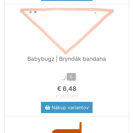
Babybugz | Bryndák bandana
5
€ 6,48
€ 7,97 s DPH
Nákup variantov