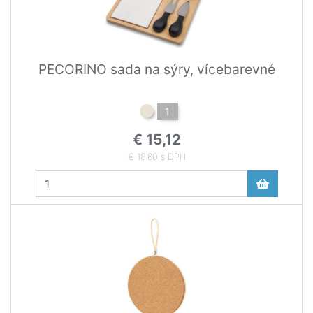
PECORINO sada na sýry, vícebarevné
1
€ 15,12
€ 18,60 s DPH