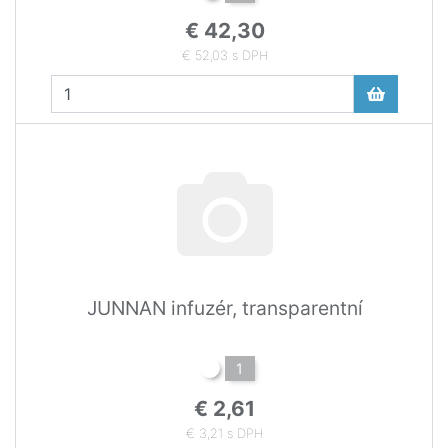
€ 42,30
€ 52,03 s DPH
JUNNAN infuzér, transparentní
1
€ 2,61
€ 3,21 s DPH