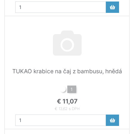
TUKAO krabice na čaj z bambusu, hnědá
1
€ 11,07
€ 13,62 s DPH