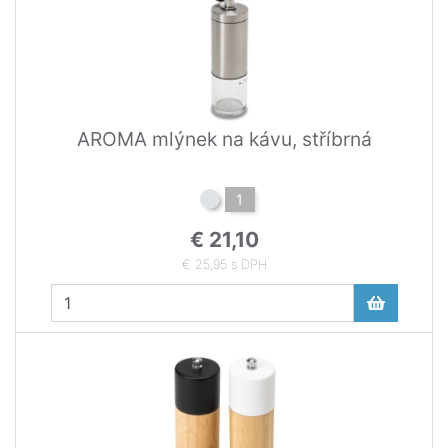
AROMA mlýnek na kávu, stříbrná
1
€ 21,10
€ 25,95 s DPH