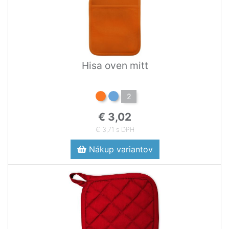
Hisa oven mitt
2
€ 3,02
€ 3,71 s DPH
Nákup variantov