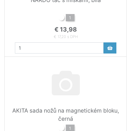
1
€ 13,98
€ 17,20 s DPH
AKITA sada nožů na magnetickém bloku,
černá
1