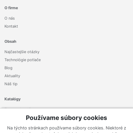
O firme
O nás
Kontakt
Obsah
Najčastejšie otázky
Technológie potlače
Blog
Aktuality
Náš tip
Katalógy
Zoznam katalógov
Používame súbory cookies
Prihlásiť sa k odberu noviniek
Na týchto stránkach používame súbory cookies. Niektoré z
Zaregistrujte sa k odberu nášho newslettera a nenechajte si