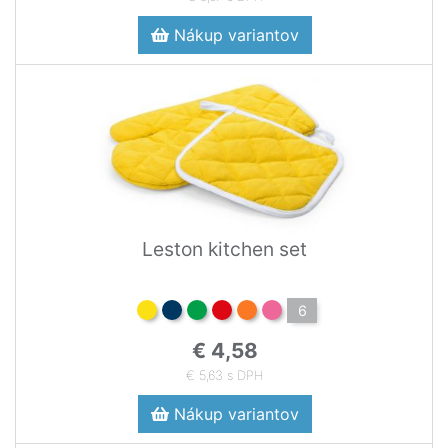
Nákup variantov
Leston kitchen set
6
€ 4,58
€ 5,63 s DPH
Nákup variantov