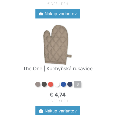
€ 3,08 s DPH
Nákup variantov
The One | Kuchyňská rukavice
6
€ 4,74
€ 5,83 s DPH
Nákup variantov