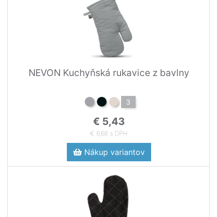
NEVON Kuchyňská rukavice z bavlny
3
€ 5,43
€ 6,68 s DPH
Nákup variantov