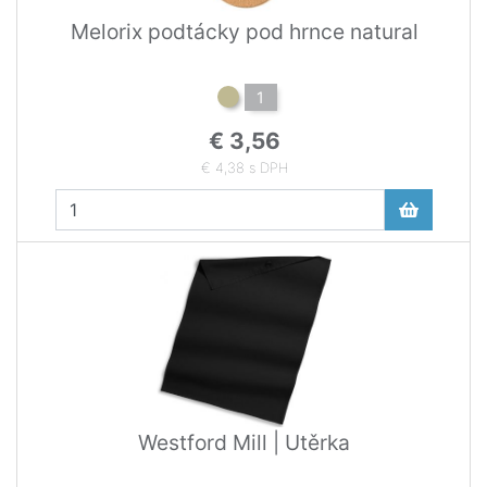
Melorix podtácky pod hrnce natural
1
€ 3,56
€ 4,38 s DPH
Westford Mill | Utěrka