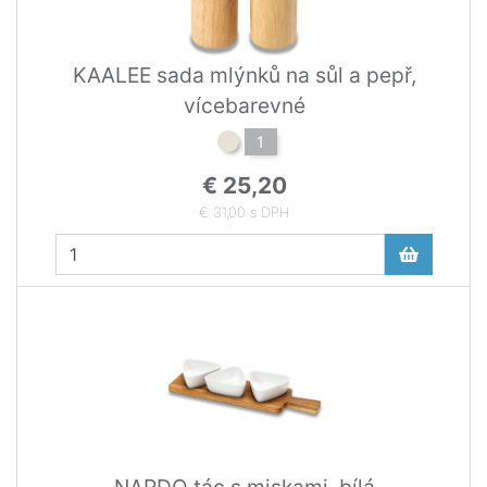
KAALEE sada mlýnků na sůl a pepř,
vícebarevné
1
€ 25,20
€ 31,00 s DPH
NARDO tác s miskami, bílá