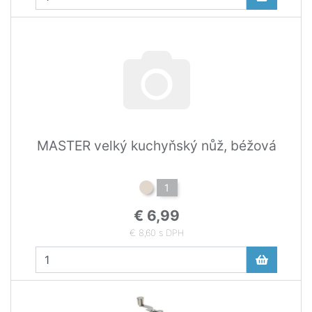
MASTER velký kuchyňský nůž, béžová
1
€ 6,99
€ 8,60 s DPH