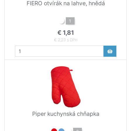
FIERO otvírák na lahve, hnědá
1
€ 1,81
€ 2,23 s DPH
Piper kuchynská chňapka