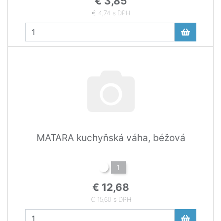
€ 3,85
€ 4,74 s DPH
MATARA kuchyňská váha, béžová
1
€ 12,68
€ 15,60 s DPH