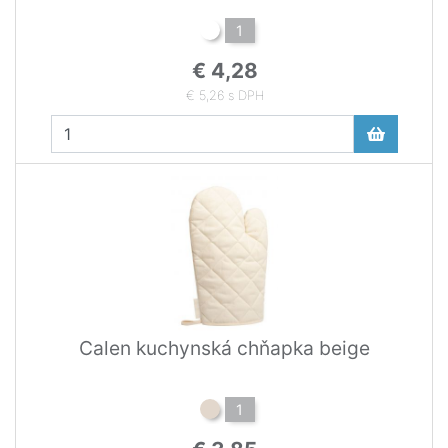
1
€ 4,28
€ 5,26 s DPH
Calen kuchynská chňapka beige
1