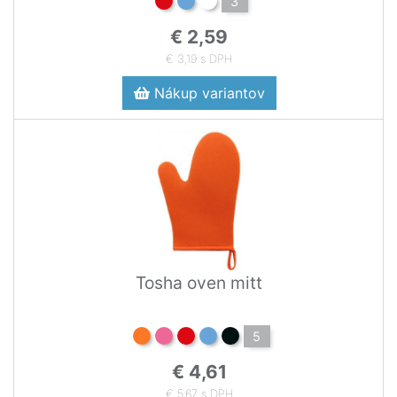
3
€ 2,59
€ 3,19 s DPH
Nákup variantov
Tosha oven mitt
5
€ 4,61
€ 5,67 s DPH