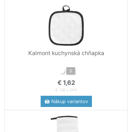
Kalmont kuchynská chňapka
3
€ 1,62
€ 1,99 s DPH
Nákup variantov