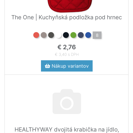
The One | Kuchyňská podložka pod hrnec
8
€ 2,76
€ 3,40 s DPH
Nákup variantov
HEALTHYWAY dvojitá krabička na jídlo,