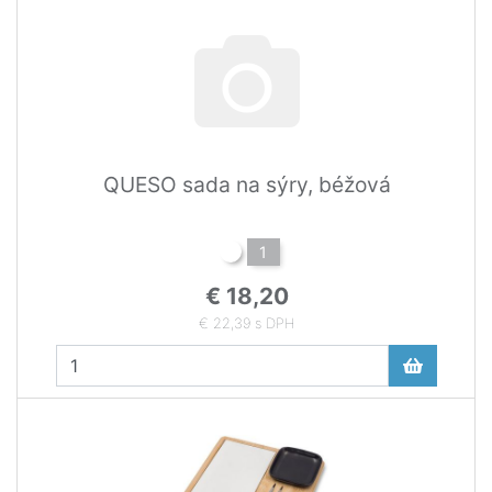
QUESO sada na sýry, béžová
1
€ 18,20
€ 22,39 s DPH