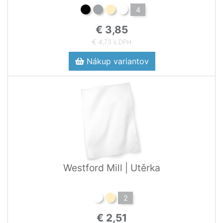
4
€ 3,85
€ 4,73 s DPH
Nákup variantov
Westford Mill | Utěrka
2
€ 2,51