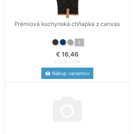
Prémiová kuchynská chňapka z canvas
3
€ 16,46
€ 20,25 s DPH
Nákup variantov