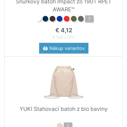
Šnúrkový batoh Impact zo 190T RPET
AWARE™
7
€ 4,12
€ 5,06 s DPH
Nákup variantov
YUKI Stahovací batoh z bio bavlny
1