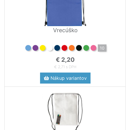
Vrecúško
10
€ 2,20
€ 2,71 s DPH
Nákup variantov