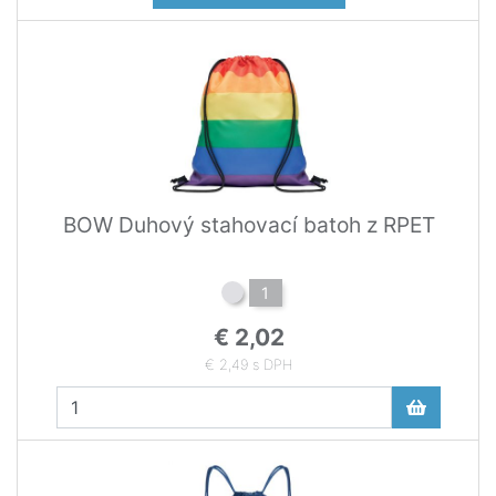
BOW Duhový stahovací batoh z RPET
1
€ 2,02
€ 2,49 s DPH