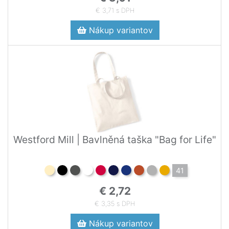
€ 3,71 s DPH
Nákup variantov
Westford Mill | Bavlněná taška "Bag for Life"
41
€ 2,72
€ 3,35 s DPH
Nákup variantov