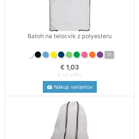
Batoh na telocvik z polyesteru
11
€ 1,03
€ 1,27 s DPH
Nákup variantov