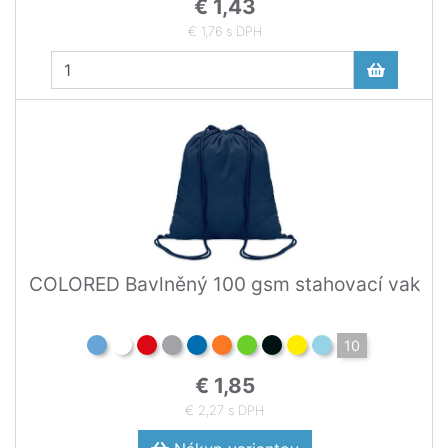
€ 1,43
€ 1,76 s DPH
COLORED Bavlněný 100 gsm stahovací vak
10
€ 1,85
€ 2,27 s DPH