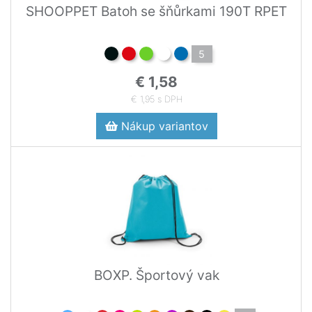
SHOOPPET Batoh se šňůrkami 190T RPET
5
€ 1,58
€ 1,95 s DPH
Nákup variantov
BOXP. Športový vak