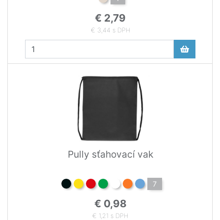
€ 2,79
€ 3,44 s DPH
Pully sťahovací vak
7
€ 0,98
€ 1,21 s DPH