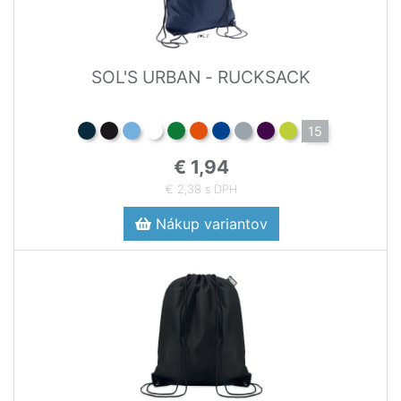
SOL'S URBAN - RUCKSACK
15
€ 1,94
€ 2,38 s DPH
Nákup variantov