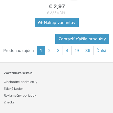
€ 2,97
€ 3,65 s DPH
Nákup variantov
Zobraziť ďalšie produkty
Predchádzajúca
1
2
3
4
19
36
Ďalší
Zákaznícka sekcia
Obchodné podmienky
Etický kódex
Reklamačný poriadok
Značky