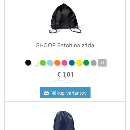
SHOOP Batoh na záda
11
€ 1,01
€ 1,24 s DPH
Nákup variantov