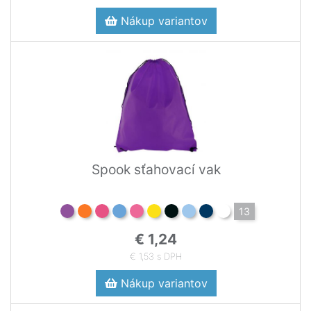
Nákup variantov
Spook sťahovací vak
13
€ 1,24
€ 1,53 s DPH
Nákup variantov