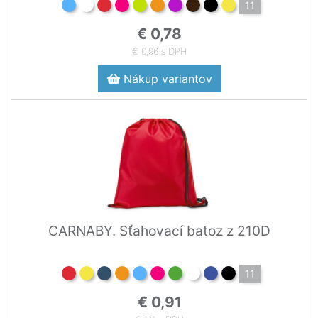
11
€ 0,78
€ 0,96 s DPH
Nákup variantov
CARNABY. Sťahovací batoz z 210D
11
€ 0,91