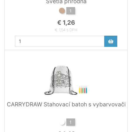
Svetlá prírodná
1
€ 1,26
€ 1,54 s DPH
CARRYDRAW Stahovací batoh s vybarvovači
1