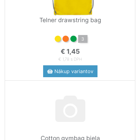
Telner drawstring bag
3
€ 1,45
€ 1,78 s DPH
Nákup variantov
Cotton gymbag biela