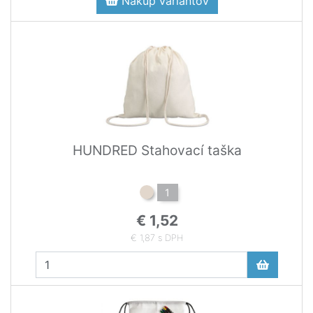
Nákup variantov
HUNDRED Stahovací taška
1
€ 1,52
€ 1,87 s DPH