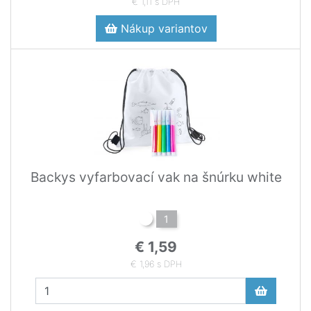
€ 1,11 s DPH
Nákup variantov
Backys vyfarbovací vak na šnúrku white
1
€ 1,59
€ 1,96 s DPH