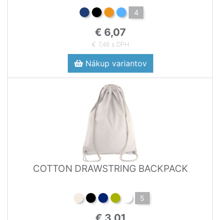
4
€ 6,07
€ 7,46 s DPH
Nákup variantov
COTTON DRAWSTRING BACKPACK
5
€ 3,01