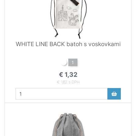
WHITE LINE BACK batoh s voskovkami
1
€ 1,32
€ 1,62 s DPH