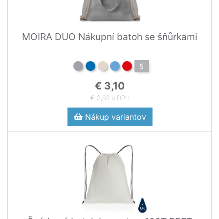
MOIRA DUO Nákupní batoh se šňůrkami
5
€ 3,10
€ 3,82 s DPH
Nákup variantov