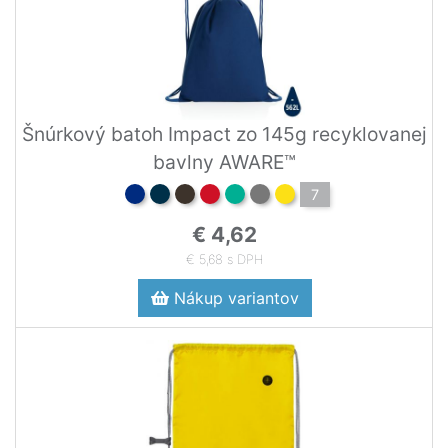
Šnúrkový batoh Impact zo 145g recyklovanej
bavlny AWARE™
7
€ 4,62
€ 5,68 s DPH
Nákup variantov