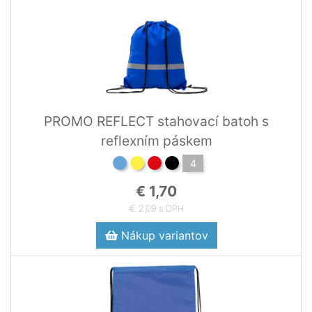
PROMO REFLECT stahovací batoh s
reflexním páskem
4
€ 1,70
€ 2,09 s DPH
Nákup variantov