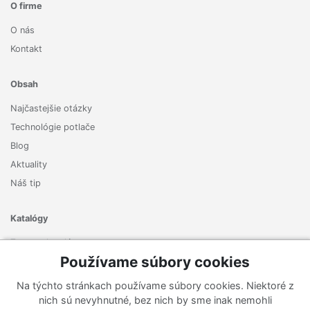
O firme
O nás
Kontakt
Obsah
Najčastejšie otázky
Technológie potlače
Blog
Aktuality
Náš tip
Katalógy
Zoznam katalógov
Používame súbory cookies
Prihlásiť sa k odberu noviniek
Na týchto stránkach používame súbory cookies. Niektoré z
Zaregistrujte sa k odberu nášho newslettera a nenechajte si
nich sú nevyhnutné, bez nich by sme inak nemohli
ujsť žiadne ponuky ani nové produkty.