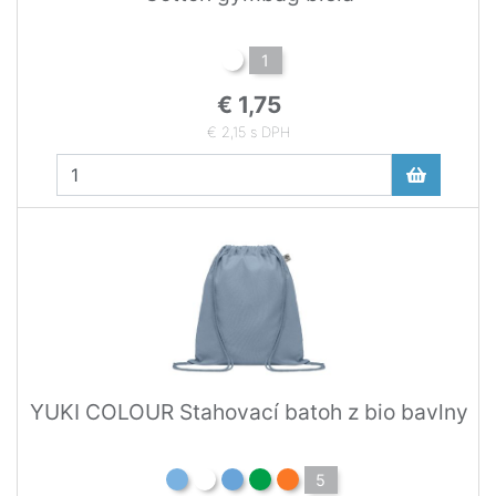
1
€ 1,75
€ 2,15 s DPH
YUKI COLOUR Stahovací batoh z bio bavlny
5