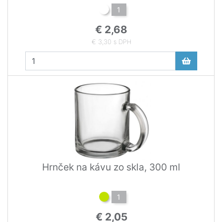
1
€ 2,68
€ 3,30 s DPH
Hrnček na kávu zo skla, 300 ml
1
€ 2,05