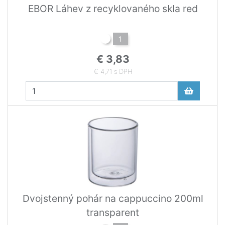
EBOR Láhev z recyklovaného skla red
1
€ 3,83
€ 4,71 s DPH
Dvojstenný pohár na cappuccino 200ml
transparent