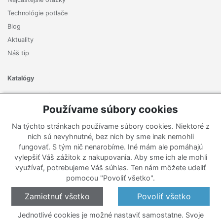
Technológie potlače
Blog
Aktuality
Náš tip
Katalógy
Zoznam katalógov
Používame súbory cookies
Prihlásiť sa k odberu noviniek
Na týchto stránkach používame súbory cookies. Niektoré z
Zaregistrujte sa k odberu nášho newslettera a nenechajte si
nich sú nevyhnutné, bez nich by sme inak nemohli
ujsť žiadne ponuky ani nové produkty.
fungovať. S tým nič nenarobíme. Iné mám ale pomáhajú
vylepšiť Váš zážitok z nakupovania. Aby sme ich ale mohli
využívať, potrebujeme Váš súhlas. Ten nám môžete udeliť
pomocou "Povoliť všetko".
Zamietnuť všetko
Povoliť všetko
Jednotlivé cookies je možné nastaviť samostatne. Svoje