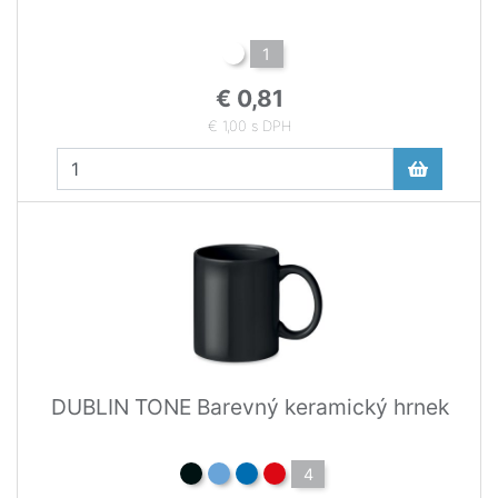
1
€ 0,81
€ 1,00 s DPH
DUBLIN TONE Barevný keramický hrnek
4