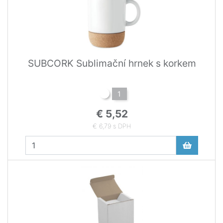
SUBCORK Sublimační hrnek s korkem
1
€ 5,52
€ 6,79 s DPH