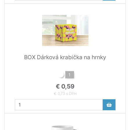
BOX Dárková krabička na hrnky
1
€ 0,59
€ 0,73 s DPH