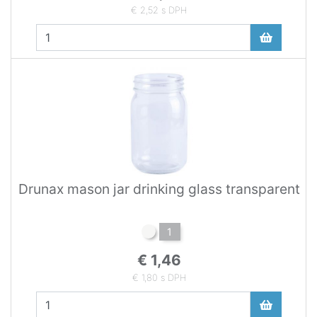
€ 2,52 s DPH
Drunax mason jar drinking glass transparent
1
€ 1,46
€ 1,80 s DPH