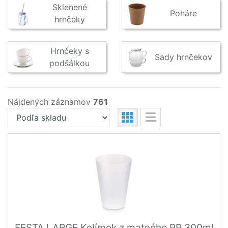
Sklenené
Poháre
hrnčeky
Hrnčeky s
Sady hrnčekov
podšálkou
Nájdených záznamov
761
FESTA LARGE Kelímek z matného PP 300ml