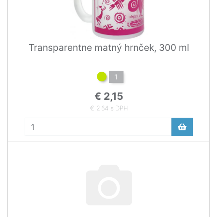
Transparentne matný hrnček, 300 ml
1
€ 2,15
€ 2,64 s DPH