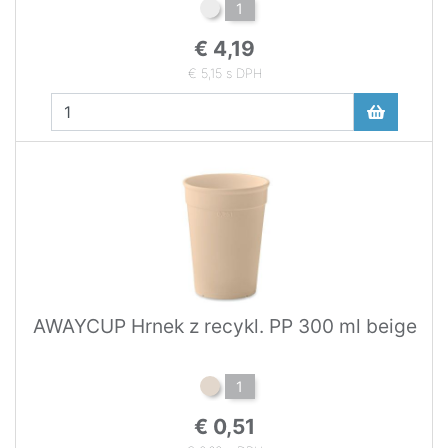
1
€ 4,19
€ 5,15 s DPH
AWAYCUP Hrnek z recykl. PP 300 ml beige
1
€ 0,51