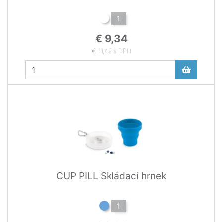
1
€ 9,34
€ 11,49 s DPH
CUP PILL Skládací hrnek
1