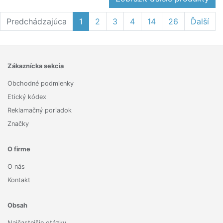
Predchádzajúca
1
2
3
4
14
26
Ďalší
Zákaznícka sekcia
Obchodné podmienky
Etický kódex
Reklamačný poriadok
Značky
O firme
O nás
Kontakt
Obsah
Najčastejšie otázky