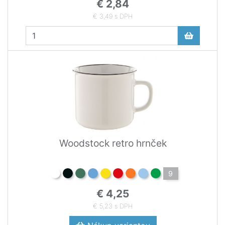
€ 2,84
€ 3,49 s DPH
Woodstock retro hrnček
9
€ 4,25
€ 5,23 s DPH