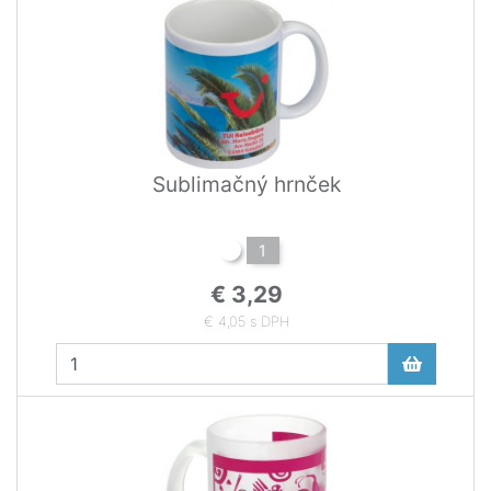
Sublimačný hrnček
1
€ 3,29
€ 4,05 s DPH