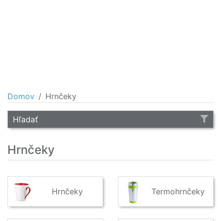
Domov
Hrnčeky
Hľadať
Hrnčeky
Hrnčeky
Termohrnčeky