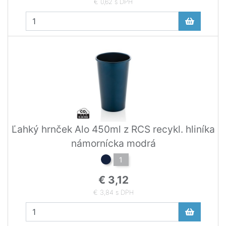
€ 0,62 s DPH
Ľahký hrnček Alo 450ml z RCS recykl. hliníka
námornícka modrá
1
€ 3,12
€ 3,84 s DPH