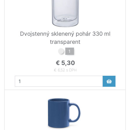
Dvojstenný sklenený pohár 330 ml
transparent
1
€ 5,30
€ 6,52 s DPH