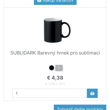
Nákup variantov
SUBLIDARK Barevný hrnek pro sublimaci
1
€ 4,38
€ 5,38 s DPH
Zobraziť ďalšie produkty