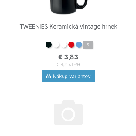
TWEENIES Keramická vintage hrnek
5
€ 3,83
€ 4,71 s DPH
Nákup variantov