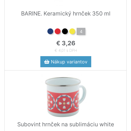
BARINE. Keramický hrnček 350 ml
4
€ 3,26
€ 4,01 s DPH
Nákup variantov
Subovint hrnček na sublimáciu white