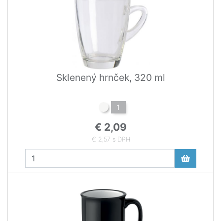
Sklenený hrnček, 320 ml
1
€ 2,09
€ 2,57 s DPH