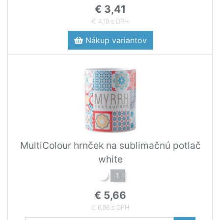
€ 3,41
€ 4,19 s DPH
Nákup variantov
MultiColour hrnček na sublimačnú potlač
white
1
€ 5,66
€ 6,96 s DPH