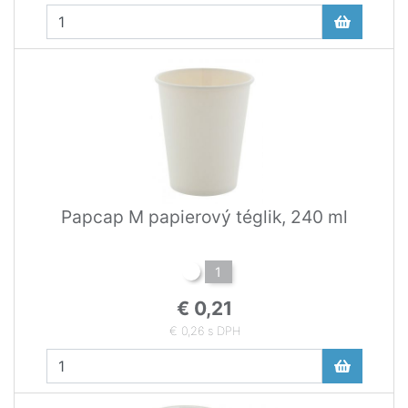
Papcap M papierový téglik, 240 ml
1
€ 0,21
€ 0,26 s DPH