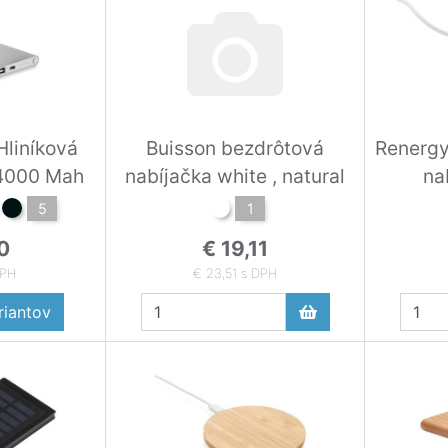
liníková
Buisson bezdrôtová
Renergy
4000 Mah
nabíjačka white , natural
na
5
1
0
€ 19,11
DPH
€ 23,51 s DPH
iantov