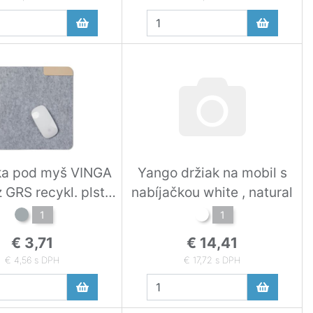
ka pod myš VINGA
Yango držiak na mobil s
 GRS recykl. plsti
nabíjačkou white , natural
sivá
1
1
€ 3,71
€ 14,41
€ 4,56 s DPH
€ 17,72 s DPH