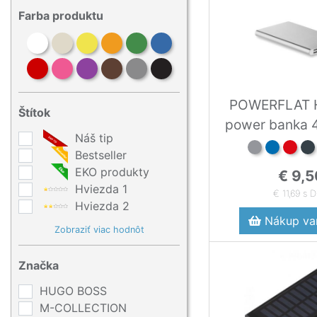
Farba produktu
POWERFLAT H
Štítok
power banka 
Náš tip
Bestseller
EKO produkty
€ 9,5
Hviezda 1
€ 11,69 s 
Hviezda 2
Nákup var
Zobraziť viac hodnôt
Značka
HUGO BOSS
M-COLLECTION