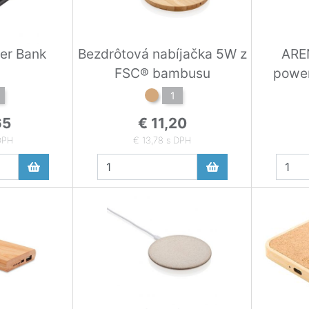
er Bank
Bezdrôtová nabíjačka 5W z
ARE
FSC® bambusu
powe
1
65
€ 11,20
DPH
€ 13,78 s DPH