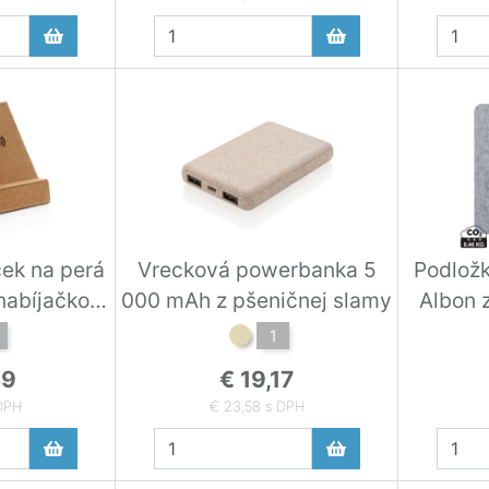
ček na perá
Vrecková powerbanka 5
Podlož
nabíjačkou
000 mAh z pšeničnej slamy
Albon z
1
49
€ 19,17
 DPH
€ 23,58 s DPH