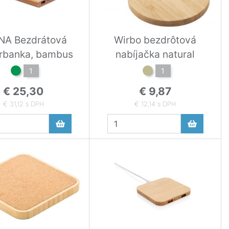
NA Bezdrátová
Wirbo bezdrôtová
rbanka, bambus
nabíjačka natural
1
1
€ 25,30
€ 9,87
€ 31,12 s DPH
€ 12,14 s DPH