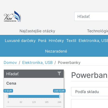
Najčastejšie otázky
Technológi
Luxusné darčeky
Perá
Hrnčeky
Textil
Elektronika, US
Nezaradené
Domov
Elektronika, USB
Powerbanky
Powerban
Hľadať
Cena
0 EUR
246 EUR
0
62
123
185
246