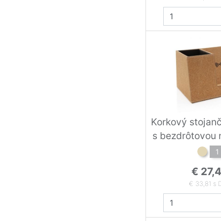
Korkový stojan
s bezdrôtovou 
5W
1
€ 27,
€ 33,81 s