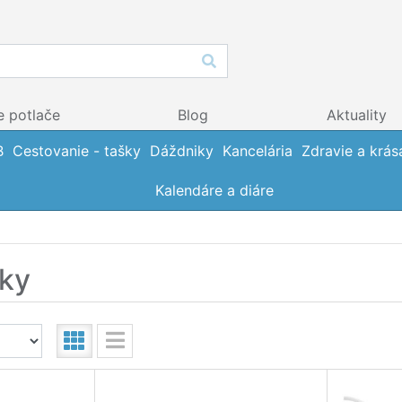
e potlače
Blog
Aktuality
B
Cestovanie - tašky
Dáždniky
Kancelária
Zdravie a krás
Kalendáre a diáre
ky