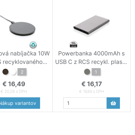
ová nabíjačka 10W
Powerbanka 4000mAh s
S recyklovaného
USB C z RCS recykl. plastu
plastu
a hliníka antracitová
2
1
€ 16,49
€ 16,17
€ 20,28 s DPH
€ 19,89 s DPH
ákup variantov