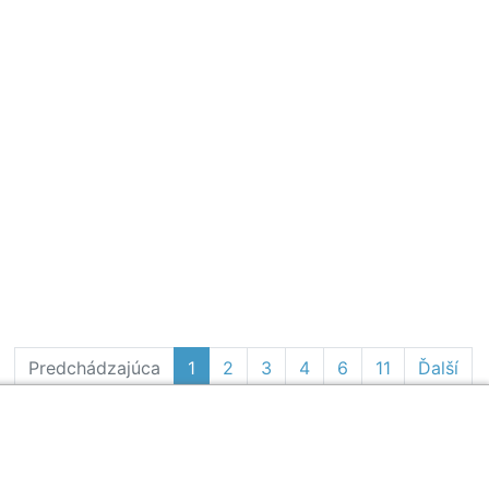
Predchádzajúca
1
2
3
4
6
11
Ďalší