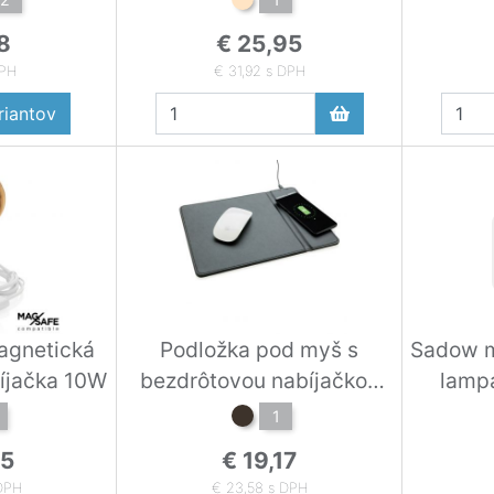
8
€ 25,95
DPH
€ 31,92 s DPH
iantov
gnetická
Podložka pod myš s
Sadow m
íjačka 10W
bezdrôtovou nabíjačkou
lampa
5W
1
75
€ 19,17
 DPH
€ 23,58 s DPH