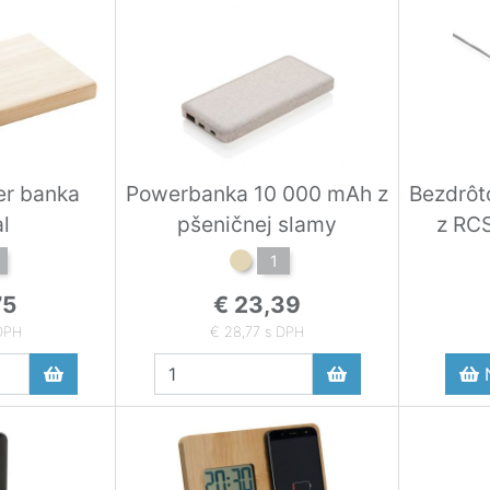
er banka
Powerbanka 10 000 mAh z
Bezdrôt
l
pšeničnej slamy
z RC
1
75
€ 23,39
 DPH
€ 28,77 s DPH
N