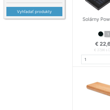
Vyhľadať produkty
Solárny Pow
1
€ 22,
€ 27,86 s 