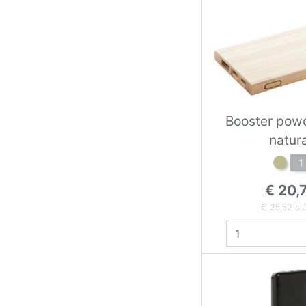
Booster pow
natura
1
€ 20,
€ 25,52 s