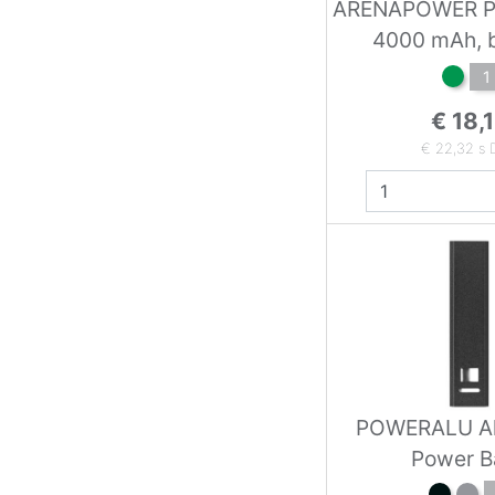
ARENAPOWER P
4000 mAh, 
1
€ 18,
€ 22,32 s
POWERALU A
Power B