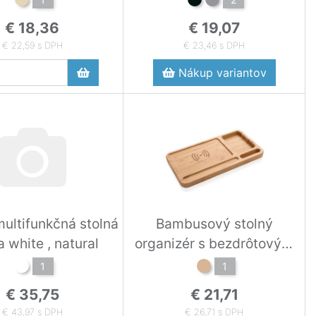
€ 18,36
€ 19,07
€ 22,59 s DPH
€ 23,46 s DPH
Nákup variantov
ultifunkčná stolná
Bambusový stolný
 white , natural
organizér s bezdrôtovým
nabíjaním 5W
1
1
€ 35,75
€ 21,71
€ 43,97 s DPH
€ 26,71 s DPH