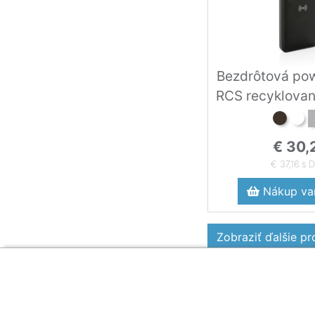
Bezdrôtová po
RCS recyklovan
€ 30,
€ 37,16 s 
Nákup var
Zobraziť ďalšie p
Zákaznícka sekcia
O firme
Obsah