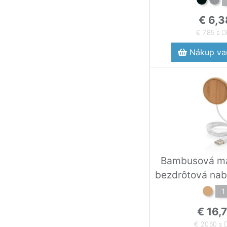
€ 6,3
€ 7,85 s 
Nákup var
Bambusová ma
bezdrôtová nab
1
€ 16,
€ 20,60 s