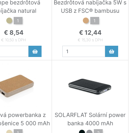
pe bezdrôtová
Bezdrôtová nabíjačka 5W s
íjačka natural
USB z FSC® bambusu
1
1
€ 8,54
€ 12,44
€ 10,50 s DPH
€ 15,30 s DPH
vá powerbanka z
SOLARFLAT Solární power
 pšenice 5 000 mAh
banka 4000 mAh
1
2