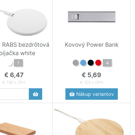
 RABS bezdrôtová
Kovový Power Bank
bíjačka white
1
4
€ 6,47
€ 5,69
€ 7,96 s DPH
€ 7,00 s DPH
Nákup variantov