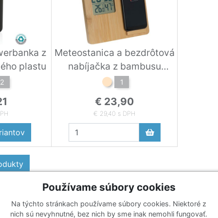
werbanka z
Meteostanica a bezdrôtová
ého plastu
nabíjačka z bambusu
béžová
2
1
21
€ 23,90
DPH
€ 29,40 s DPH
iantov
rodukty
Používame súbory cookies
Na týchto stránkach používame súbory cookies. Niektoré z
Katalógy
Prihlásiť sa k odberu noviniek
nich sú nevyhnutné, bez nich by sme inak nemohli fungovať.