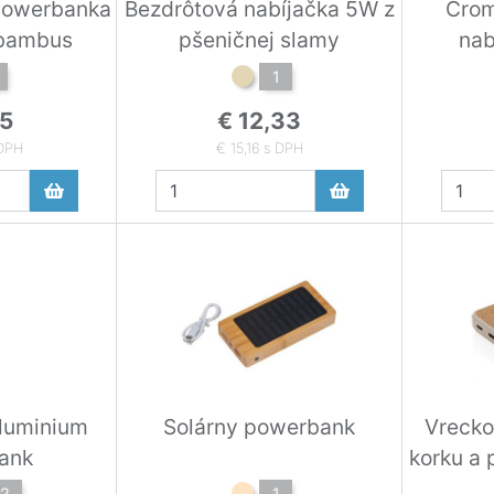
owerbanka
Bezdrôtová nabíjačka 5W z
Crom
bambus
pšeničnej slamy
nab
1
15
€ 12,33
 DPH
€ 15,16 s DPH
luminium
Solárny powerbank
Vrecko
ank
korku a
2
1