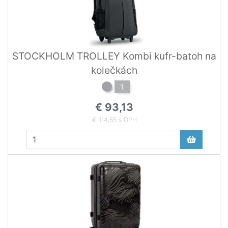
STOCKHOLM TROLLEY Kombi kufr-batoh na
kolečkách
1
€ 93,13
€ 114,55 s DPH