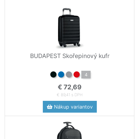
BUDAPEST Skořepinový kufr
4
€ 72,69
€ 89,41 s DPH
Nákup variantov