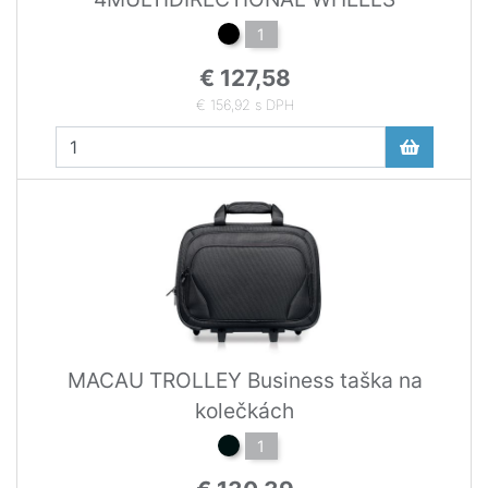
1
€ 127,58
€ 156,92 s DPH
MACAU TROLLEY Business taška na
kolečkách
1