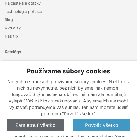
Najčastejšie otázky
Technológie potlače
Blog
Aktuality
Náš tip
Katalógy
Zoznam katalógov
Používame súbory cookies
Prihlásiť sa k odberu noviniek
Na týchto stránkach používame súbory cookies. Niektoré z
Zaregistrujte sa k odberu nášho newslettera a nenechajte si
nich sú nevyhnutné, bez nich by sme inak nemohli
ujsť žiadne ponuky ani nové produkty.
fungovať. S tým nič nenarobíme. Iné mám ale pomáhajú
vylepšiť Váš zážitok z nakupovania. Aby sme ich ale mohli
využívať, potrebujeme Váš súhlas. Ten nám môžete udeliť
pomocou "Povoliť všetko".
Zamietnuť všetko
Povoliť všetko
Jednotlivé cookies je možné nastaviť samostatne. Svoje