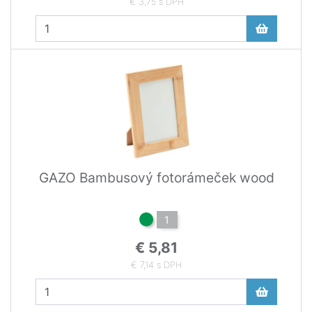
€ 3,75 s DPH
GAZO Bambusový fotorámeček wood
1
€ 5,81
€ 7,14 s DPH