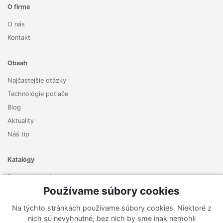
O firme
O nás
Kontakt
Obsah
Najčastejšie otázky
Technológie potlače
Blog
Aktuality
Náš tip
Katalógy
Zoznam katalógov
Používame súbory cookies
Prihlásiť sa k odberu noviniek
Na týchto stránkach používame súbory cookies. Niektoré z
Zaregistrujte sa k odberu nášho newslettera a nenechajte si
nich sú nevyhnutné, bez nich by sme inak nemohli