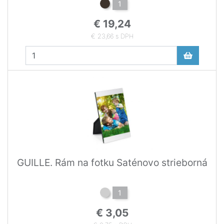
1
€ 19,24
€ 23,66 s DPH
GUILLE. Rám na fotku Saténovo strieborná
1
€ 3,05