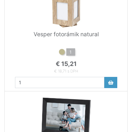
Vesper fotorámik natural
1
€ 15,21
€ 18,71 s DPH