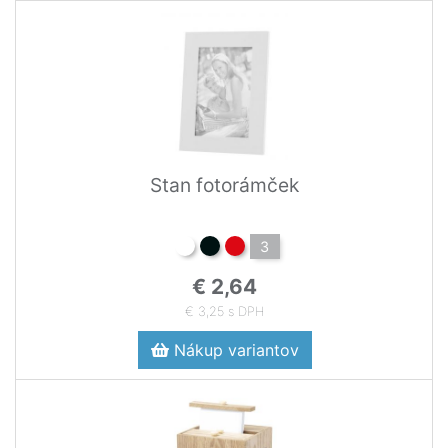
Stan fotorámček
3
€ 2,64
€ 3,25 s DPH
Nákup variantov