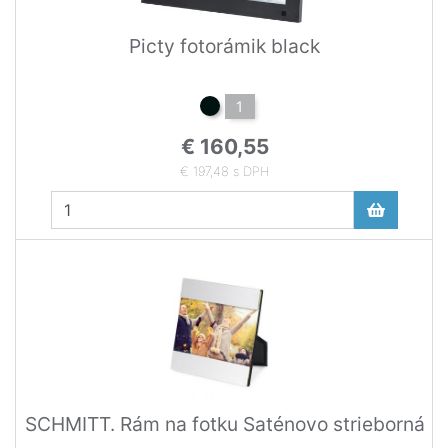
Picty fotorámik black
1
€ 160,55
€ 197,48 s DPH
SCHMITT. Rám na fotku Saténovo strieborná