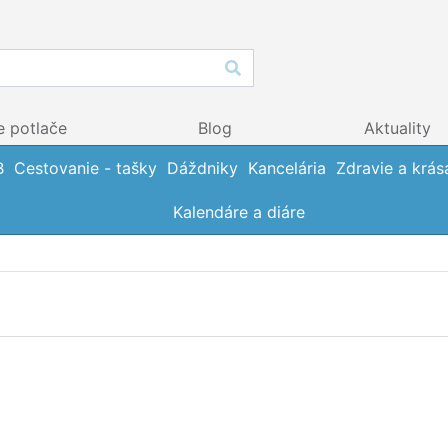
e potlače
Blog
Aktuality
B
Cestovanie - tašky
Dáždniky
Kancelária
Zdravie a krás
Kalendáre a diáre