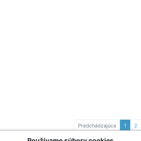
Predchádzajúca
1
2
Používame súbory cookies