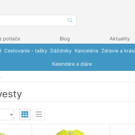
e potlače
Blog
Aktuality
B
Cestovanie - tašky
Dáždniky
Kancelária
Zdravie a krás
Kalendáre a diáre
y
vesty