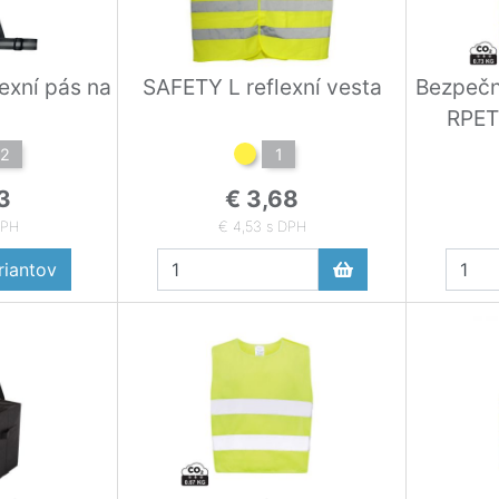
exní pás na
SAFETY L reflexní vesta
Bezpečn
RPET 
2
1
3
€ 3,68
DPH
€ 4,53 s DPH
iantov