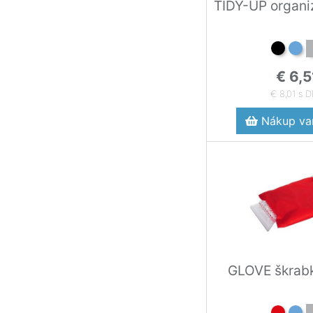
TIDY-UP organi
€ 6,5
€ 8,01 s 
Nákup var
GLOVE škrabk