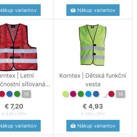
ákup variantov
Nákup variantov
rntex | Letní
Korntex | Dětská funkční
čnostní síťovaná
vesta
vesta
15
16
€ 7,20
€ 4,93
€ 8,86 s DPH
€ 6,06 s DPH
ákup variantov
Nákup variantov