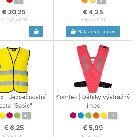
€ 20,25
€ 4,35
€ 24,91 s DPH
€ 5,35 s DPH
Nákup variantov
x | Bezpečnostní
Korntex | Dětský výstražný
esta "Basic"
límec
42
9
€ 6,25
€ 5,99
€ 7,68 s DPH
€ 7,37 s DPH