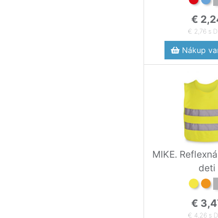
€ 2,2
€ 2,76 s 
Nákup var
MIKE. Reflexná
deti
€ 3,4
€ 4,26 s 