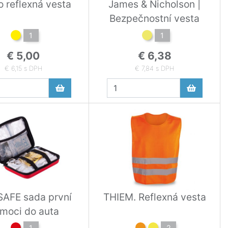
o reflexná vesta
James & Nicholson |
Bezpečnostní vesta
1
1
€ 5,00
€ 6,38
€ 6,15 s DPH
€ 7,84 s DPH
SAFE sada první
THIEM. Reflexná vesta
moci do auta
1
2