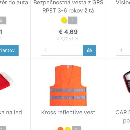
zér do auta
Bezpečnostná vesta z GRS
Visib
RPET 3-6 rokov žltá
2
1
1
€ 4,69
DPH
€ 5,77 s DPH
iantov
a na led
Kross reflective vest
CAR 
po
2
2