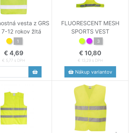
ostná vesta z GRS
FLUORESCENT MESH
7-12 rokov žltá
SPORTS VEST
1
3
€ 4,69
€ 10,80
€ 5,77 s DPH
€ 13,29 s DPH
Nákup variantov