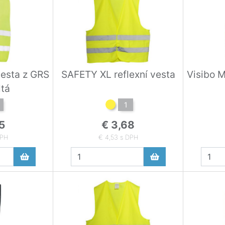
esta z GRS
SAFETY XL reflexní vesta
Visibo M
ltá
1
5
€ 3,68
DPH
€ 4,53 s DPH