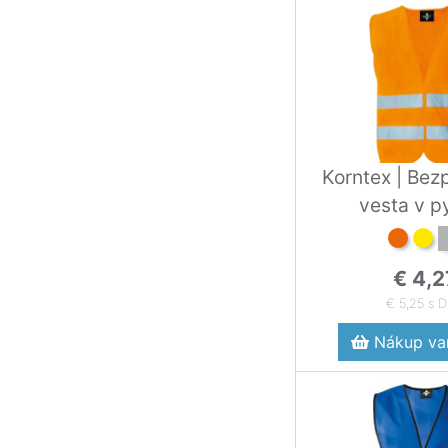
Korntex | Bez
vesta v py
€ 4,2
€ 5,25 s 
Nákup var