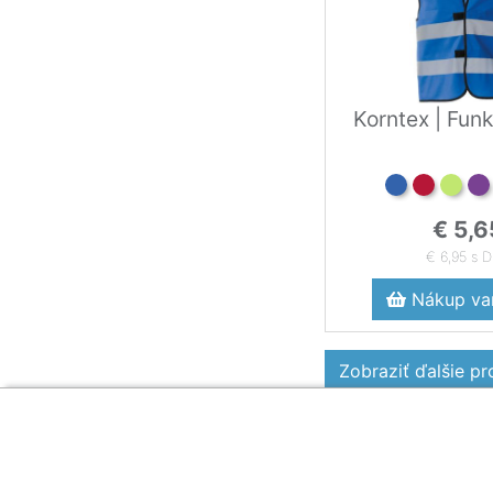
Korntex | Funk
€ 5,6
€ 6,95 s 
Nákup var
Zobraziť ďalšie p
Zákaznícka sekcia
O firme
Obsah