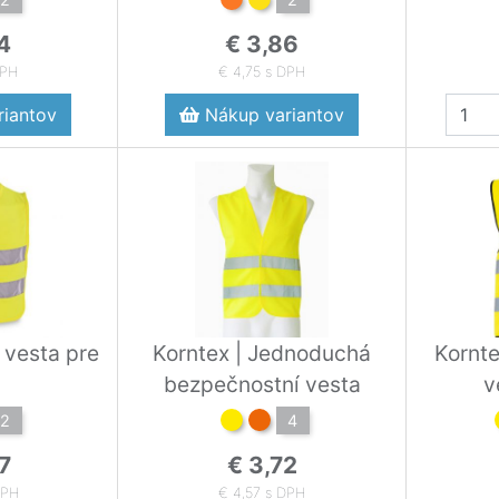
4
€ 3,86
DPH
€ 4,75 s DPH
iantov
Nákup variantov
 vesta pre
Korntex | Jednoduchá
Kornte
bezpečnostní vesta
v
2
4
7
€ 3,72
DPH
€ 4,57 s DPH