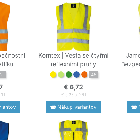
pečnostní
Korntex | Vesta se čtyřmi
Jame
tlíku
reflexními pruhy
Bezpeč
2
45
7
€ 6,72
DPH
€ 8,26 s DPH
iantov
Nákup variantov
N