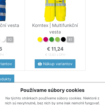
ční vesta
Korntex | Multifunkční
vesta
92
81
5
€ 11,24
DPH
€ 13,83 s DPH
iantov
Nákup variantov
rodukty
Používame súbory cookies
Na týchto stránkach používame súbory cookies. Niektoré z
Katalógy
Prihlásiť sa k odberu noviniek
nich sú nevyhnutné, bez nich by sme inak nemohli fungovať.