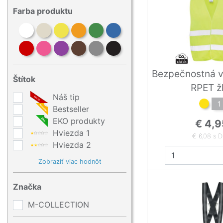
Farba produktu
Bezpečnostná v
Štítok
RPET ž
Náš tip
1
Bestseller
EKO produkty
€ 4,9
Hviezda 1
€ 6,08 s 
Hviezda 2
Zobraziť viac hodnôt
Značka
M-COLLECTION