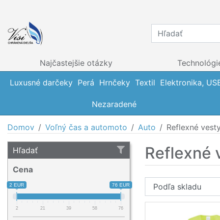
Najčastejšie otázky
Technológi
Luxusné darčeky
Perá
Hrnčeky
Textil
Elektronika, US
Nezaradené
Domov
Voľný čas a automoto
Auto
Reflexné vest
Reflexné 
Hľadať
Cena
2 EUR
76 EUR
2
21
39
58
76