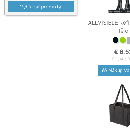
Vyhľadať produkty
ALLVISIBLE Refl
tělo
€ 6,5
€ 8,04 s 
Nákup var