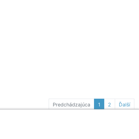
Predchádzajúca
1
2
Ďalší