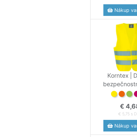
Nákup var
Korntex | 
bezpečnostn
€ 4,6
€ 5,75 s 
Nákup var