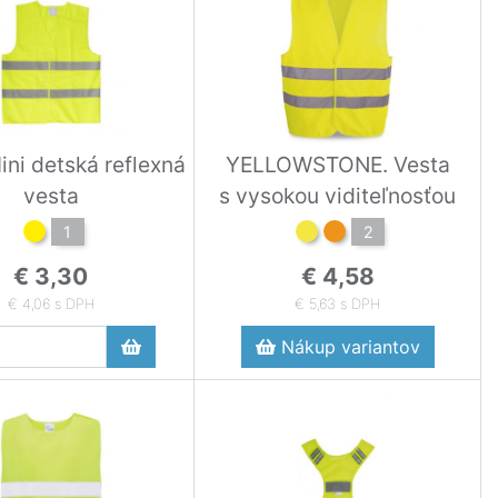
ini detská reflexná
YELLOWSTONE. Vesta
vesta
s vysokou viditeľnosťou
1
2
€ 3,30
€ 4,58
€ 4,06 s DPH
€ 5,63 s DPH
Nákup variantov