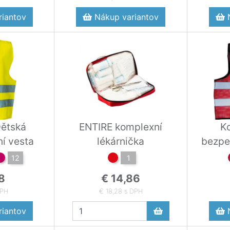
iantov
Nákup variantov
N
Dětská
ENTIRE komplexní
Ko
í vesta
lékárnička
bezpe
12
1
8
€ 14,86
DPH
€ 18,28 s DPH
iantov
N