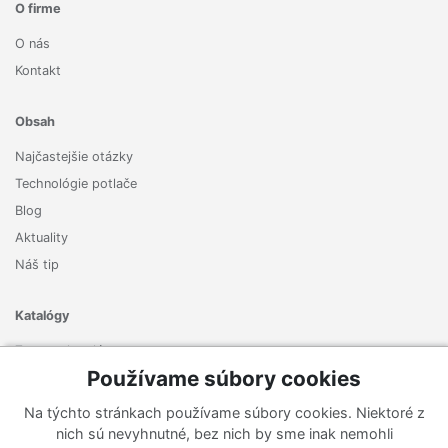
O firme
O nás
Kontakt
Obsah
Najčastejšie otázky
Technológie potlače
Blog
Aktuality
Náš tip
Katalógy
Zoznam katalógov
Používame súbory cookies
Prihlásiť sa k odberu noviniek
Na týchto stránkach používame súbory cookies. Niektoré z
Zaregistrujte sa k odberu nášho newslettera a nenechajte si
nich sú nevyhnutné, bez nich by sme inak nemohli
ujsť žiadne ponuky ani nové produkty.