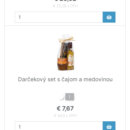
€ 25,36 s DPH
Darčekový set s čajom a medovinou
1
€ 7,67
€ 9,43 s DPH