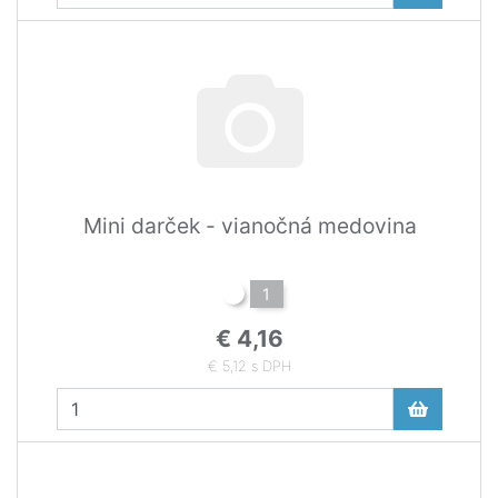
Mini darček - vianočná medovina
1
€ 4,16
€ 5,12 s DPH