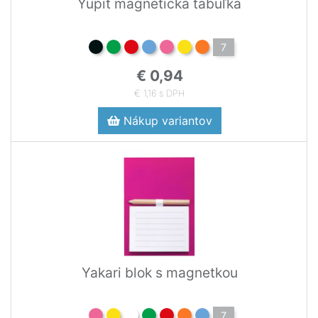
Yupit magnetická tabuľka
7
€ 0,94
€ 1,16 s DPH
Nákup variantov
Yakari blok s magnetkou
7