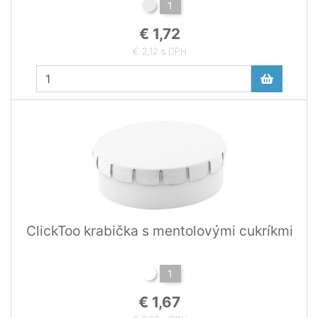
1
€ 1,72
€ 2,12 s DPH
ClickToo krabička s mentolovými cukríkmi
1
€ 1,67