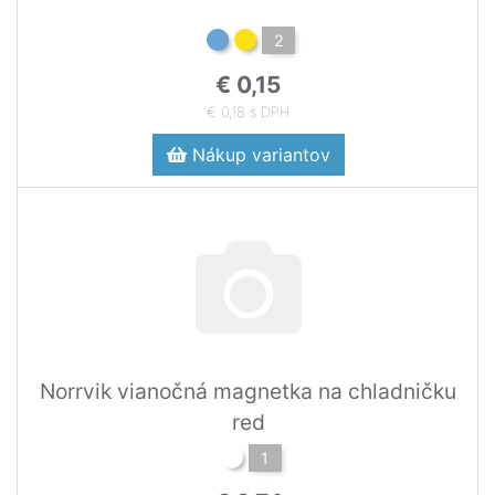
2
€ 0,15
€ 0,18 s DPH
Nákup variantov
Norrvik vianočná magnetka na chladničku
red
1