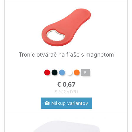
Tronic otvárač na fľaše s magnetom
5
€ 0,67
€ 0,82 s DPH
Nákup variantov