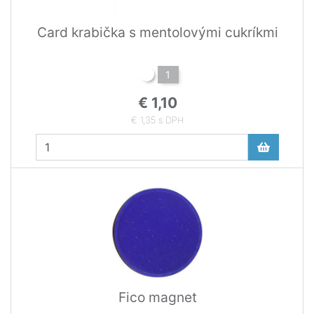
Card krabička s mentolovými cukríkmi
1
€ 1,10
€ 1,35 s DPH
Fico magnet