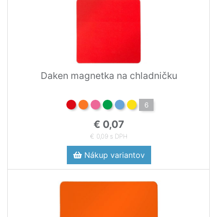
Daken magnetka na chladničku
6
€ 0,07
€ 0,09 s DPH
Nákup variantov