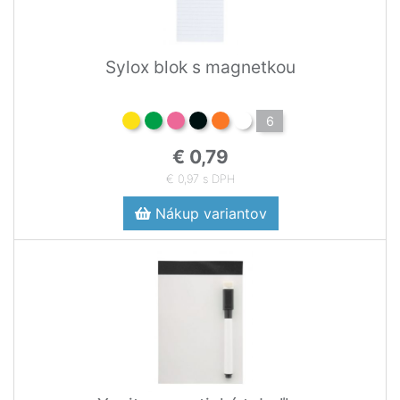
Sylox blok s magnetkou
6
€ 0,79
€ 0,97 s DPH
Nákup variantov