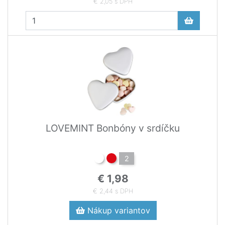
€ 2,05 s DPH
LOVEMINT Bonbóny v srdíčku
2
€ 1,98
€ 2,44 s DPH
Nákup variantov