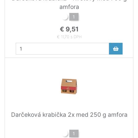
amfora
1
€ 9,51
€ 11,70 s DPH
Darčeková krabička 2x med 250 g amfora
1