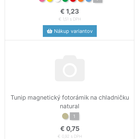
€ 1,23
€ 1,51 s DPH
Nákup variantov
Tunip magnetický fotorámik na chladničku
natural
1
€ 0,75
€ 0,92 s DPH