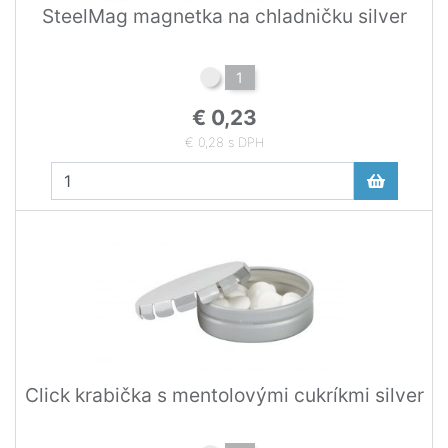
SteelMag magnetka na chladničku silver
1
€ 0,23
€ 0,28 s DPH
Click krabička s mentolovými cukríkmi silver