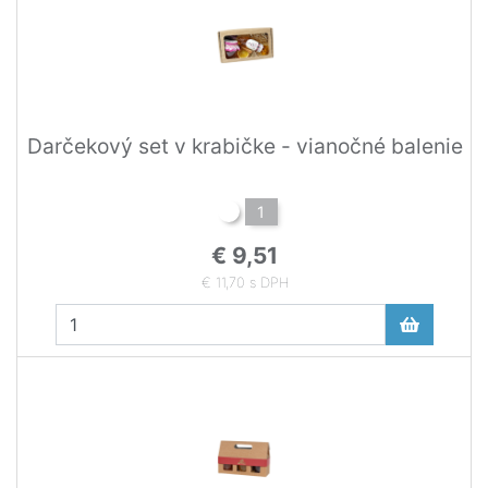
Darčekový set v krabičke - vianočné balenie
1
€ 9,51
€ 11,70 s DPH