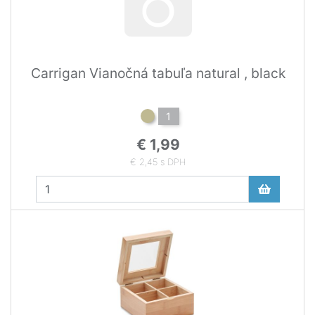
Carrigan Vianočná tabuľa natural , black
1
€ 1,99
€ 2,45 s DPH